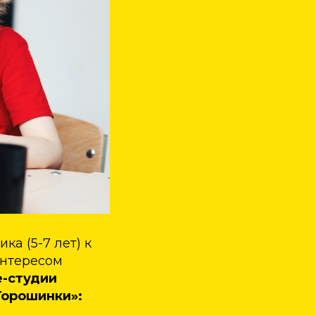
а (5-7 лет) к
интересом
е-студии
Горошинки»: