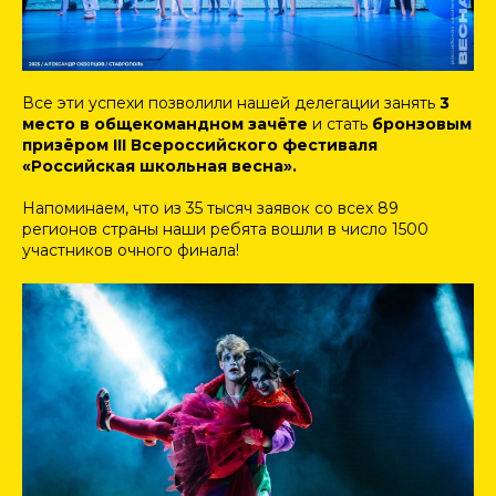
Все эти успехи позволили нашей делегации занять
3
место в общекомандном зачёте
и стать
бронзовым
призёром III Всероссийского фестиваля
«Российская школьная весна».
️Напоминаем, что из 35 тысяч заявок со всех 89
регионов страны наши ребята вошли в число 1500
участников очного финала!