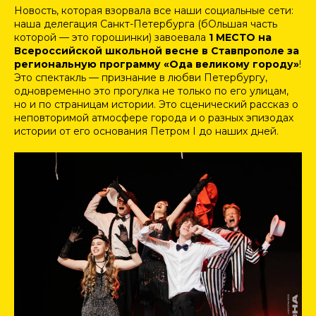
Новость, которая взорвала все наши социальные сети:
наша делегация Санкт-Петербурга (бОльшая часть
которой — это горошинки) завоевала
1 МЕСТО на
Всероссийской школьной весне в Ставпрополе за
региональную программу «Ода великому городу»
!
Это спектакль — признание в любви Петербургу,
одновременно это прогулка не только по его улицам,
но и по страницам истории. Это сценический рассказ о
неповторимой атмосфере города и о разных эпизодах
истории от его основания Петром I до наших дней.