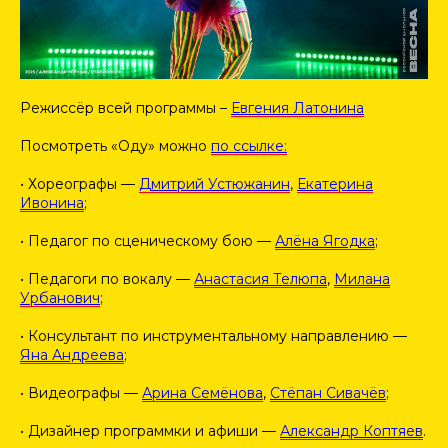
Режиссёр всей программы –
Евгения Латонина
Посмотреть «Оду» можно
по ссылке:
• Хореографы —
Дмитрий Устюжанин
,
Екатерина
Ивонина
;
• Педагог по сценическому бою —
Алёна Ягодка
;
• Педагоги по вокалу —
Анастасия Телюпа
,
Милана
Урбанович
;
• Консультант по инструментальному направлению —
Яна Андреева
;
• Видеографы —
Арина Семёнова
,
Стёпан Сивачёв
;
• Дизайнер программки и афиши —
Александр Коптяев
.