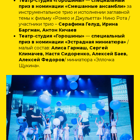
Театр-студия «Горошины»
—
специальный
приз в номинации «Смешанные ансамбли»
за
инструментальное трио и исполнении заглавной
темы к фильму «Ромео и Джульетта» Нино Рота /
участники трио –
Серафима Гелуд, Ирина
Баргман, Антон Кичаев
Театр-студия «Горошины»
—
специальный
приз в номинации «Эстрадная миниатюра»
/
малый состав:
Алиса Гармаш, Сергей
Климачев, Настя Сидоренко, Алексей Баев,
Алексей Федоров
/ миниатюра «Эллочка
Щукина».