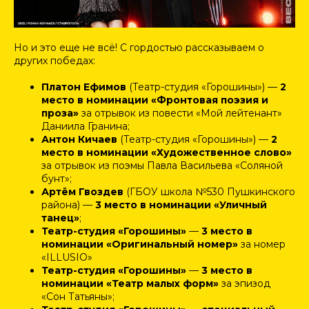
Но и это еще не всё! С гордостью рассказываем о
других победах:
Платон Ефимов
(Театр-студия «Горошины») —
2
место в номинации «Фронтовая поэзия и
проза»
за отрывок из повести «Мой лейтенант»
Даниила Гранина;
Антон Кичаев
(Театр-студия «Горошины») —
2
место в номинации «Художественное слово»
за отрывок из поэмы Павла Васильева «Соляной
бунт»;
Артём Гвоздев
(ГБОУ школа №530 Пушкинского
района) —
3 место в номинации «Уличный
танец»
;
Театр-студия «Горошины»
—
3 место в
номинации «Оригинальный номер»
за номер
«ILLUSIO»
Театр-студия «Горошины»
—
3 место в
номинации «Театр малых форм»
за эпизод
«Сон Татьяны»;