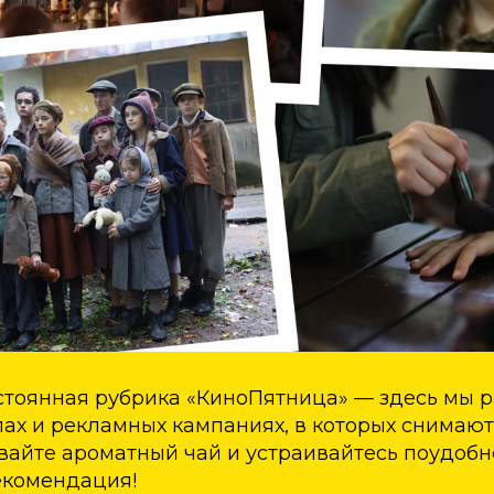
стоянная рубрика «КиноПятница» — здесь мы р
лах и рекламных кампаниях, в которых снимаю
вайте ароматный чай и устраивайтесь поудобн
екомендация!