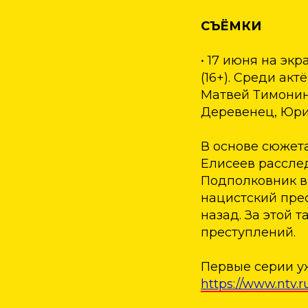
СЪЁМКИ
• 17 июня на эк
(16+). Среди ак
Матвей Тимонин
Деревенец, Юри
В основе сюжет
Елисеев расслед
Подполковник в
нацистский прес
назад. За этой 
преступлений.
Первые серии уж
https://www.ntv.r