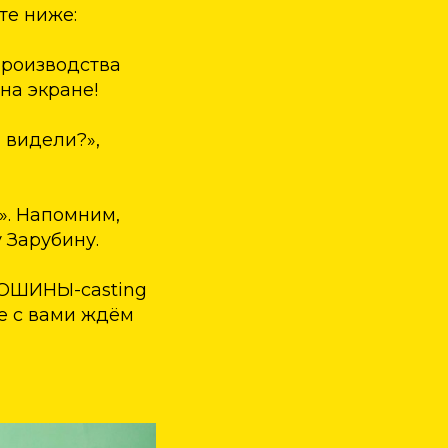
те ниже:
производства
на экране!
 видели?»,
». Напомним,
 Зарубину.
ОРОШИНЫ-casting
те с вами ждём