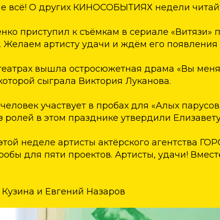
 не всё! О других КИНОСОБЫТИЯХ недели читай
нко приступил к съёмкам в сериале «Витязи» 
. Желаем артисту удачи и ждём его появления 
отеатрах вышла остросюжетная драма «Вы меня
которой сыграла Виктория Луканова.
 человек участвует в пробах для «Алых парусов
з ролей в этом празднике утвердили Елизавету
а этой неделе артисты актёрского агентства Г
обы для пяти проектов. Артисты, удачи! Вмес
 Кузина и Евгений Назаров