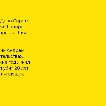
 Дело Сирот»
вья Шапиро,
аренко, Лия
щик Андрей
тельствах.
ние годы жил
 убит 20 лет
е пугающих