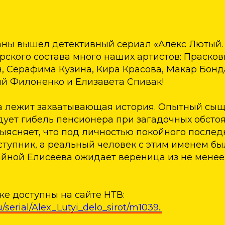
раны вышел детективный сериал «Алекс Лютый.
тёрского состава много наших артистов: Праско
, Серафима Кузина, Кира Красова, Макар Бонд
й Филоненко и Елизавета Спивак!
а лежит захватывающая история. Опытный сы
ует гибель пенсионера при загадочных обстоя
ыясняет, что под личностью покойного послед
тупник, а реальный человек с этим именем был
тайной Елисеева ожидает вереница из не мене
е доступны на сайте НТВ:
u/serial/Alex_Lutyi_delo_sirot/m1039..