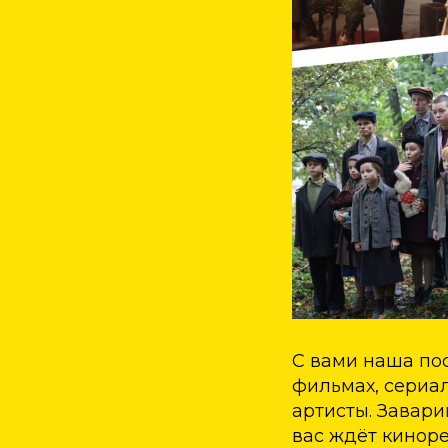
С вами наша по
фильмах, сериа
артисты. Завари
вас ждёт кинор