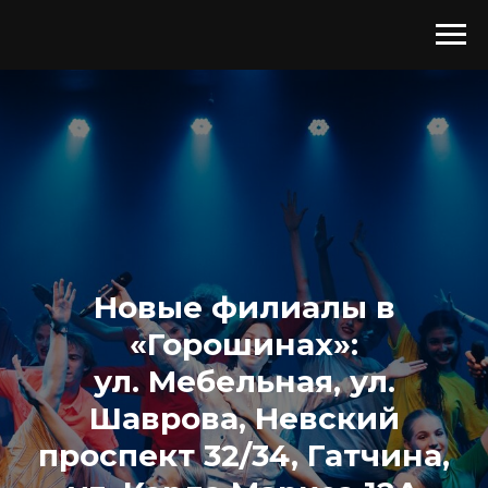
Новые филиалы в
«Горошинах»:
ул. Мебельная, ул.
Шаврова, Невский
проспект 32/34, Гатчина,