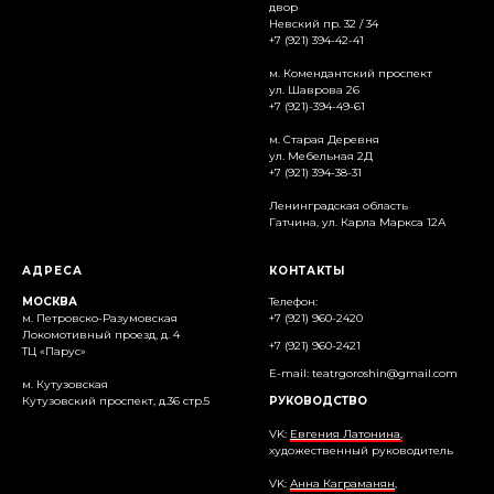
двор
Невский пр. 32 / 34
+7 (921) 394-42-41
м. Комендантский проспект
ул. Шаврова 26
+7 (921)-394-49-61
м. Старая Деревня
ул. Мебельная 2Д
+7 (921) 394-38-31
Ленинградская область
Гатчина, ул. Карла Маркса 12А
АДРЕСА
КОНТАКТЫ
МОСКВА
Телефон:
м. Петровско-Разумовская
+7 (921) 960-2420
Локомотивный проезд, д. 4
+7 (921) 960-2421
ТЦ «Парус»
E-mail: teatrgoroshin@gmail.com
м. Кутузовская
Кутузовский проспект, д.36 стр.5
РУКОВОДСТВО
VK:
Евгения Латонина,
художественный руководитель
VK:
Анна Каграманян
,